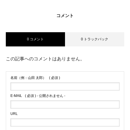
コメント
ホーム
0 コメント
0 トラックバック
ワイズラインについて
事業内容
この記事へのコメントはありません。
車両紹介
名前（例：山田 太郎）
( 必須 )
スタッフ紹介
E-MAIL
( 必須 ) - 公開されません -
女性ドライバーの1日に密着
求人のご案内
URL
スタッフブログ